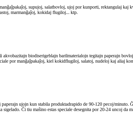
manĝaĵpakaĵoj, supujoj, salatbovloj, ujoj por kunporti, rektangulaj kaj k
astoj, marmanĝaĵoj, kokidaj flugiloj... ktp.
kvobazitajn biodiserigeblajn barilmaterialojn tegitajn paperajn bovloj
iale por manĝaĵpakaĵoj, kiel kokidflugiloj, salatoj, nudeloj kaj aliaj k
paperajn ujojn kun stabila produktadrapido de 90-120 pecoj/minuto. Ĝi 
a sigelado. Ĉi tiu maŝino estas speciale desegnita por 20-24 uncoj da m