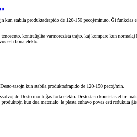
no
jn kun stabila produktadrapido de 120-150 pecoj/minuto. Ĝi funkcias el
ka tenosento, kontraŭglita varmorezista trajto, kaj kompare kun normala
vus esti bona elekto.
 Desto-tasojn kun stabila produktadrapido de 120-150 pecoj/min.
assolvoj de Desto montriĝas forta elekto. Desto-taso konsistas el tre maldi
produktojn kun dua materialo, la plasta enhavo povas esti reduktita ĝis 