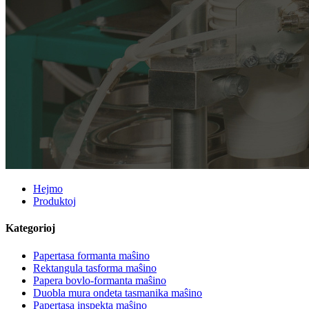
Hejmo
Produktoj
Kategorioj
Papertasa formanta maŝino
Rektangula tasforma maŝino
Papera bovlo-formanta maŝino
Duobla mura ondeta tasmanika maŝino
Papertasa inspekta maŝino