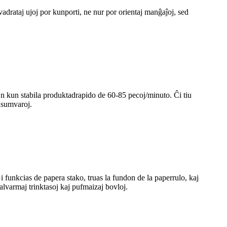
vadrataj ujoj por kunporti, ne nur por orientaj manĝaĵoj, sed
n kun stabila produktadrapido de 60-85 pecoj/minuto. Ĉi tiu
onsumvaroj.
funkcias de papera stako, truas la fundon de la paperrulo, kaj
alvarmaj trinktasoj kaj pufmaizaj bovloj.