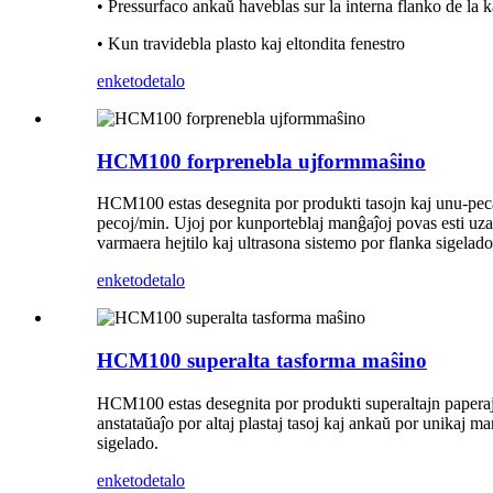
• Pressurfaco ankaŭ haveblas sur la interna flanko de la 
• Kun travidebla plasto kaj eltondita fenestro
enketo
detalo
HCM100 forprenebla ujformmaŝino
HCM100 estas desegnita por produkti tasojn kaj unu-pecaj
pecoj/min. Ujoj por kunporteblaj manĝaĵoj povas esti uzata
varmaera hejtilo kaj ultrasona sistemo por flanka sigelado
enketo
detalo
HCM100 superalta tasforma maŝino
HCM100 estas desegnita por produkti superaltajn paperaj
anstataŭaĵo por altaj plastaj tasoj kaj ankaŭ por unikaj m
sigelado.
enketo
detalo