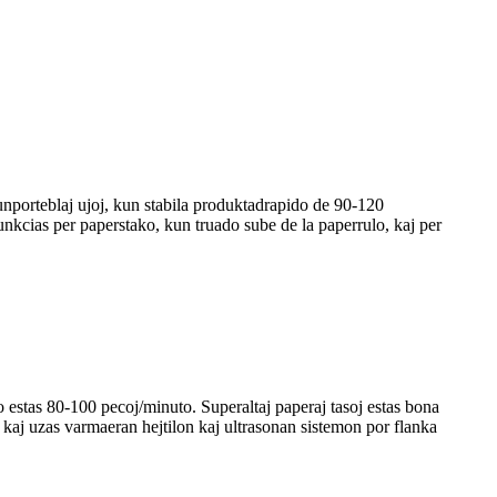
unporteblaj ujoj, kun stabila produktadrapido de 90-120
funkcias per paperstako, kun truado sube de la paperrulo, kaj per
stas 80-100 pecoj/minuto. Superaltaj paperaj tasoj estas bona
, kaj uzas varmaeran hejtilon kaj ultrasonan sistemon por flanka