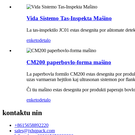
Vida Sistemo Tas-Inspekta Maŝino
La tas-inspektilo JC01 estas desegnita por aŭtomate dete
enketo
detalo
CM200 paperbovlo-forma maŝino
La paperbovla formilo CM200 estas desegnita por produkt
uzas varmaeran hejtilon kaj ultrasonan sistemon por flank
Ĉi tiu maŝino estas desegnita por produkti paperajn bovlo
enketo
detalo
kontaktu nin
+8615658892220
sales@jxhqpack.com