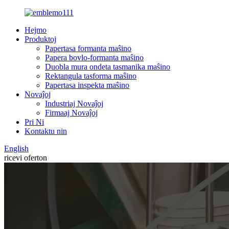
Hejmo
Produktoj
Papertasa formanta maŝino
Papera bovlo-formanta maŝino
Duobla mura ondeta tasmanika maŝino
Rektangula tasforma maŝino
Papertasa inspekta maŝino
Novaĵoj
Industriaj Novaĵoj
Firmaaj Novaĵoj
Pri Ni
Kontaktu nin
English
ricevi oferton