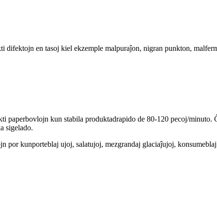
kti difektojn en tasoj kiel ekzemple malpuraĵon, nigran punkton, malfe
i paperbovlojn kun stabila produktadrapido de 80-120 pecoj/minuto. Ĝi 
a sigelado.
jn por kunporteblaj ujoj, salatujoj, mezgrandaj glaciaĵujoj, konsumeblaj 