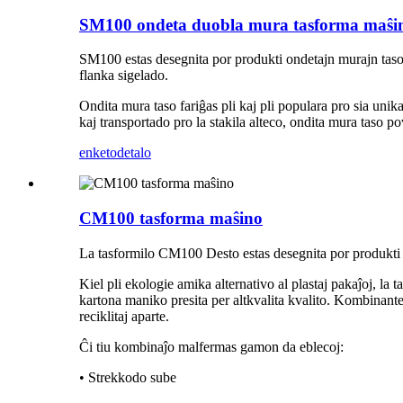
SM100 ondeta duobla mura tasforma maŝi
SM100 estas desegnita por produkti ondetajn murajn taso
flanka sigelado.
Ondita mura taso fariĝas pli kaj pli populara pro sia uni
kaj transportado pro la stakila alteco, ondita mura taso po
enketo
detalo
CM100 tasforma maŝino
La tasformilo CM100 Desto estas desegnita por produkti
Kiel pli ekologie amika alternativo al plastaj pakaĵoj, la t
kartona maniko presita per altkvalita kvalito. Kombinante 
reciklitaj aparte.
Ĉi tiu kombinaĵo malfermas gamon da eblecoj:
• Strekkodo sube