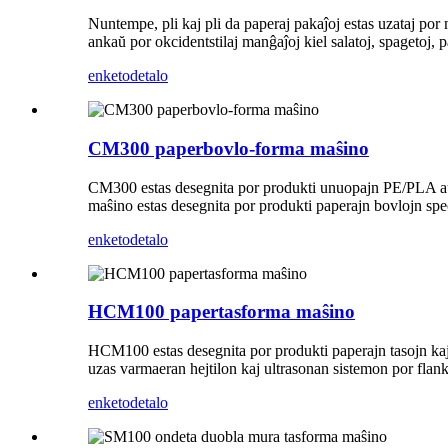
Nuntempe, pli kaj pli da paperaj pakaĵoj estas uzataj por 
ankaŭ por okcidentstilaj manĝaĵoj kiel salatoj, spagetoj, p
enketo
detalo
CM300 paperbovlo-forma maŝino
CM300 estas desegnita por produkti unuopajn PE/PLA aŭ a
maŝino estas desegnita por produkti paperajn bovlojn spec
enketo
detalo
HCM100 papertasforma maŝino
HCM100 estas desegnita por produkti paperajn tasojn kaj 
uzas varmaeran hejtilon kaj ultrasonan sistemon por flank
enketo
detalo