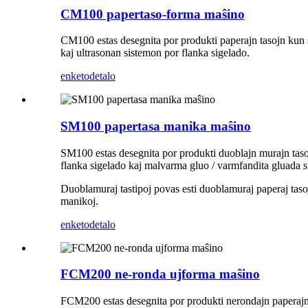
CM100 papertaso-forma maŝino
CM100 estas desegnita por produkti paperajn tasojn kun s
kaj ultrasonan sistemon por flanka sigelado.
enketo
detalo
SM100 papertasa manika maŝino
SM100 estas desegnita por produkti duoblajn murajn taso
flanka sigelado kaj malvarma gluo / varmfandita gluada sis
Duoblamuraj tastipoj povas esti duoblamuraj paperaj tasoj 
manikoj.
enketo
detalo
FCM200 ne-ronda ujforma maŝino
FCM200 estas desegnita por produkti nerondajn paperajn u