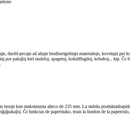
kartono
n, duobl-pecajn aŭ aliajn biodiserigeblajn materialojn, kovritajn per k
j por pakaĵoj kiel nudeloj, spagetoj, kokidflugiloj, kebaboj... ktp. Ĝi 
.
n tasojn kun maksimuma alteco de 235 mm. La stabila produktadrapido e
anĝaĵpakaĵoj. Ĝi funkcias de paperstako, truas la fundon de la paperrulo