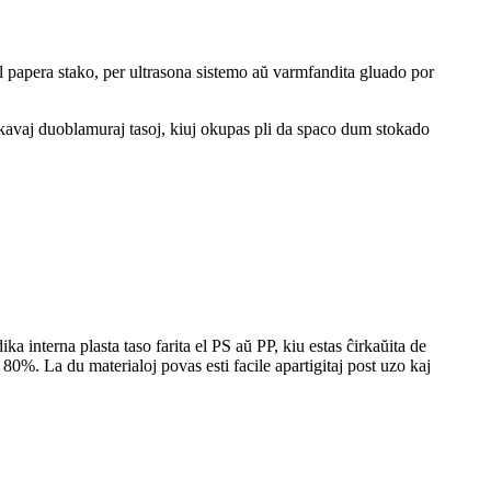
 papera stako, per ultrasona sistemo aŭ varmfandita gluado por
j kavaj duoblamuraj tasoj, kiuj okupas pli da spaco dum stokado
ka interna plasta taso farita el PS aŭ PP, kiu estas ĉirkaŭita de
80%. La du materialoj povas esti facile apartigitaj post uzo kaj