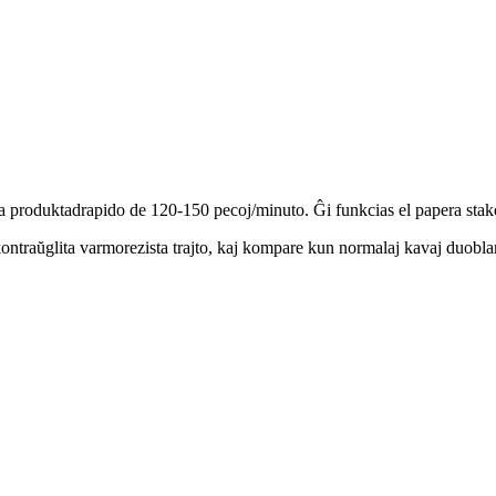
a produktadrapido de 120-150 pecoj/minuto. Ĝi funkcias el papera stako
 kontraŭglita varmorezista trajto, kaj kompare kun normalaj kavaj duobl