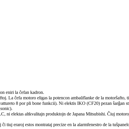
n eniri la ĉefan kadron.
ftoj. La ĉefa motoro eligas la potencon ambaŭflanke de la motorŝafto, tia
ttureto 8 por pli bone funkcii). Ni elektis IKO (CF20) pezan ŝarĝan stif
asonic).
C, ni elektas altkvalitajn produktojn de Japana Mitsubishi. Ĉiuj motoroj
i tiuj eraroj estos montrataj precize en la alarmfenestro de la tuŝpanel