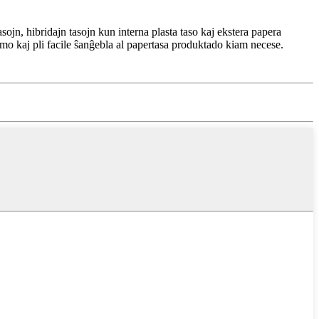
jn, hibridajn tasojn kun interna plasta taso kaj ekstera papera
mo kaj pli facile ŝanĝebla al papertasa produktado kiam necese.