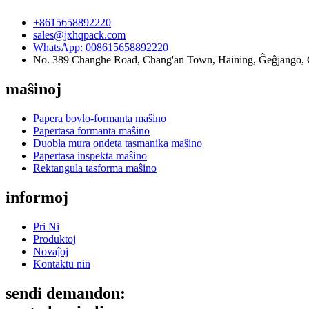
+8615658892220
sales@jxhqpack.com
WhatsApp: 008615658892220
No. 389 Changhe Road, Chang'an Town, Haining, Ĝeĝjango, 
maŝinoj
Papera bovlo-formanta maŝino
Papertasa formanta maŝino
Duobla mura ondeta tasmanika maŝino
Papertasa inspekta maŝino
Rektangula tasforma maŝino
informoj
Pri Ni
Produktoj
Novaĵoj
Kontaktu nin
sendi demandon: