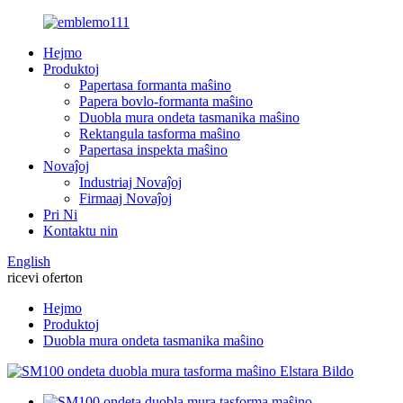
Hejmo
Produktoj
Papertasa formanta maŝino
Papera bovlo-formanta maŝino
Duobla mura ondeta tasmanika maŝino
Rektangula tasforma maŝino
Papertasa inspekta maŝino
Novaĵoj
Industriaj Novaĵoj
Firmaaj Novaĵoj
Pri Ni
Kontaktu nin
English
ricevi oferton
Hejmo
Produktoj
Duobla mura ondeta tasmanika maŝino