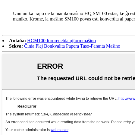
Unu unika trajto de la manikomaŝino HQ SM100 estas, ke ĝi estas
maniko. Krome, la maŝino SM100 povas esti konvertita al paperta
Antaŭa:
HCM100 forprenebla ujformmaŝino
Sekva:
Ĉinia Plej Bonkvalita Papera Taso-Faranta Maŝino