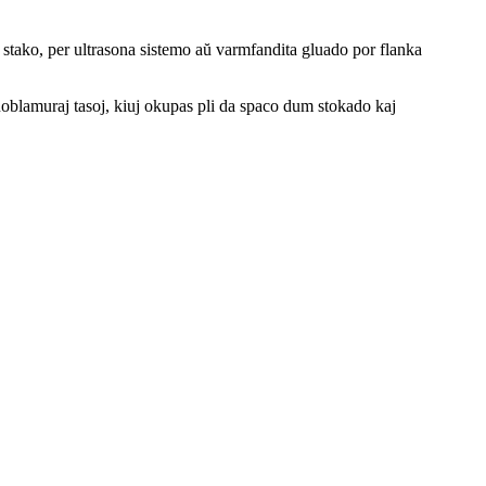
stako, per ultrasona sistemo aŭ varmfandita gluado por flanka
duoblamuraj tasoj, kiuj okupas pli da spaco dum stokado kaj