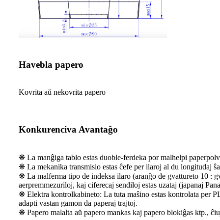
Havebla papero
Kovrita aŭ nekovrita papero
Konkurenciva Avantaĝo
❋ La manĝiga tablo estas duoble-ferdeka por malhelpi paperpolvo
❋ La mekanika transmisio estas ĉefe per ilaroj al du longitudaj ŝa
❋ La malferma tipo de indeksa ilaro (aranĝo de gvattureto 10 : gva
aerpremmezuriloj, kaj ciferecaj sendiloj estas uzataj (japanaj Pan
❋ Elektra kontrolkabineto: La tuta maŝino estas kontrolata per PL
adapti vastan gamon da paperaj trajtoj.
❋ Papero malalta aŭ papero mankas kaj papero blokiĝas ktp., ĉiuj ĉ